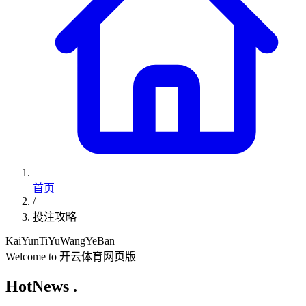
首页
/
投注攻略
KaiYunTiYuWangYeBan
Welcome to 开云体育网页版
HotNews
.