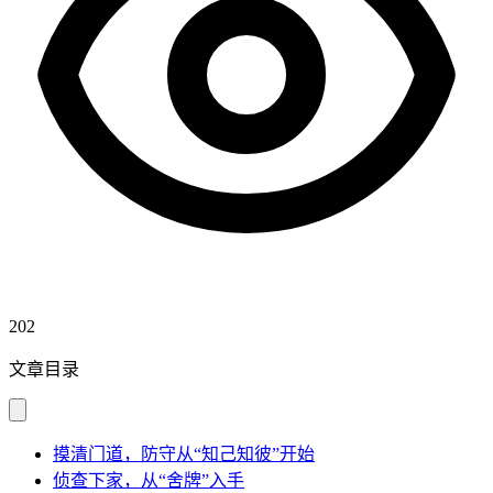
202
文章目录
摸清门道，防守从“知己知彼”开始
侦查下家，从“舍牌”入手