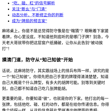
“吃、碰、杠”的信号解析
关注“断幺”与“门清”
动态分析，不断修正你的判断
成为“牌局的预言家”
麻将桌上，你是不是总觉得防守像是在“瞎猜”？眼瞅着下家搓
着牌，你心里没底，不知道他到底听的是哪门子牌？别急，今
天老大哥就带你把这层窗户纸捅破，让你从此告别“被动挨
打”！
摸清门道，防守从“知己知彼”开始
话说，这麻将防守，其实跟战场上的排兵布阵一样，讲究的是
一个“知己知彼”。你得先把自己手里的牌理得清清楚楚，知道
自己大概是个什么牌型，有多大的胡牌可能。别等到关键时
刻，自己都不知道自己吃几张牌能胡。
更重要的是，你要知道“彼”，也就是你的下家。他打出的每一
张牌，包括他吃、碰、杠的动作，都是在给你传递信息。你得
像个侦探一样，从这些信息碎片里拼凑出他牌面的真相。