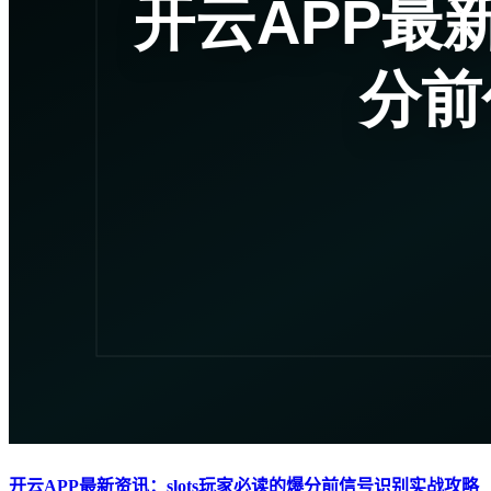
开云APP最新资讯：slots玩家必读的爆分前信号识别实战攻略