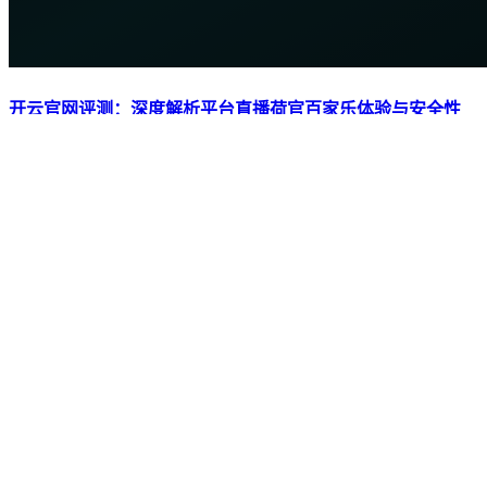
开云官网评测：深度解析平台直播荷官百家乐体验与安全性
2026-05-11
阅读
→
下载 开云体育网页版 APP，随时随地掌
握赛场动态
💎 开云体育网页版官方入口在此，防劫持技术加持，畅玩无
忧。 kaiyun,开云体育官网,app下载。每日高额返水，无上限流
水优惠，让您玩得更尽兴。 官方备用线路已就绪，一键直
达，拒绝卡顿与劫持。