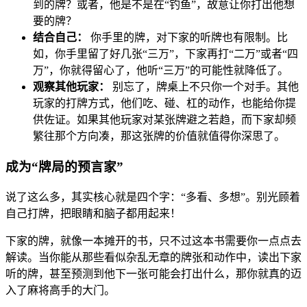
到的牌？或者，他是不是在“钓鱼”，故意让你打出他想
要的牌？
结合自己：
你手里的牌，对下家的听牌也有限制。比
如，你手里留了好几张“三万”，下家再打“二万”或者“四
万”，你就得留心了，他听“三万”的可能性就降低了。
观察其他玩家：
别忘了，牌桌上不只你一个对手。其他
玩家的打牌方式，他们吃、碰、杠的动作，也能给你提
供佐证。如果其他玩家对某张牌避之若趋，而下家却频
繁往那个方向凑，那这张牌的价值就值得你深思了。
成为“牌局的预言家”
说了这么多，其实核心就是四个字：“多看、多想”。别光顾着
自己打牌，把眼睛和脑子都用起来！
下家的牌，就像一本摊开的书，只不过这本书需要你一点点去
解读。当你能从那些看似杂乱无章的牌张和动作中，读出下家
听的牌，甚至预测到他下一张可能会打出什么，那你就真的迈
入了麻将高手的大门。