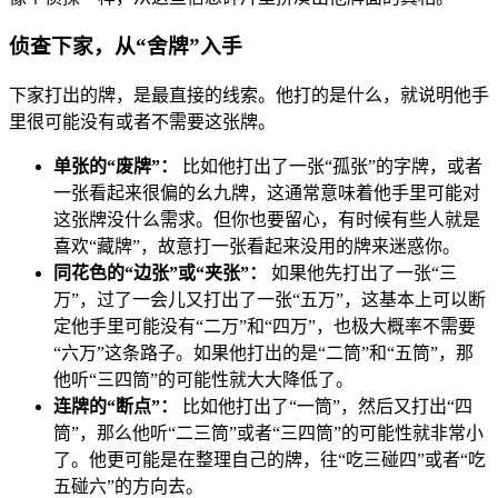
侦查下家，从“舍牌”入手
下家打出的牌，是最直接的线索。他打的是什么，就说明他手
里很可能没有或者不需要这张牌。
单张的“废牌”：
比如他打出了一张“孤张”的字牌，或者
一张看起来很偏的幺九牌，这通常意味着他手里可能对
这张牌没什么需求。但你也要留心，有时候有些人就是
喜欢“藏牌”，故意打一张看起来没用的牌来迷惑你。
同花色的“边张”或“夹张”：
如果他先打出了一张“三
万”，过了一会儿又打出了一张“五万”，这基本上可以断
定他手里可能没有“二万”和“四万”，也极大概率不需要
“六万”这条路子。如果他打出的是“二筒”和“五筒”，那
他听“三四筒”的可能性就大大降低了。
连牌的“断点”：
比如他打出了“一筒”，然后又打出“四
筒”，那么他听“二三筒”或者“三四筒”的可能性就非常小
了。他更可能是在整理自己的牌，往“吃三碰四”或者“吃
五碰六”的方向去。