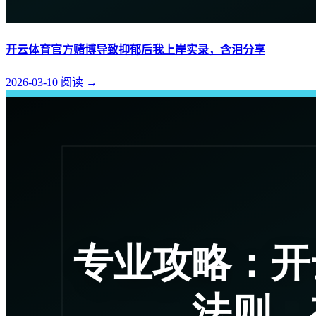
开云体育官方赌博导致抑郁后我上岸实录，含泪分享
2026-03-10
阅读
→