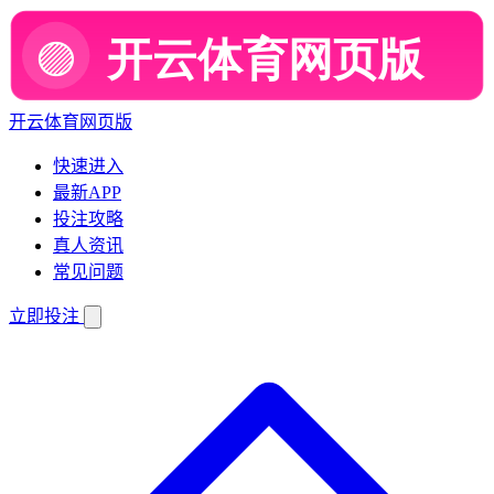
开云体育网页版
快速进入
最新APP
投注攻略
真人资讯
常见问题
立即投注