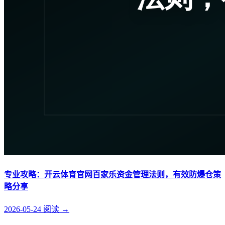
专业攻略：开云体育官网百家乐资金管理法则，有效防爆仓策
略分享
2026-05-24
阅读
→