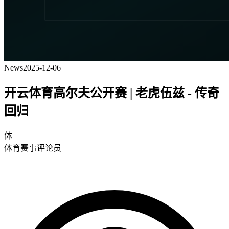
News
2025-12-06
开云体育高尔夫公开赛 | 老虎伍兹 - 传奇
回归
体
体育赛事评论员