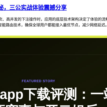
揭秘，三公实战体验震撼分享
频次、高并发的下注操作时，应用的底层技术架构决定了体验的流
智能路由技术，确保全球用户都能接入最优节点，减少网络延迟