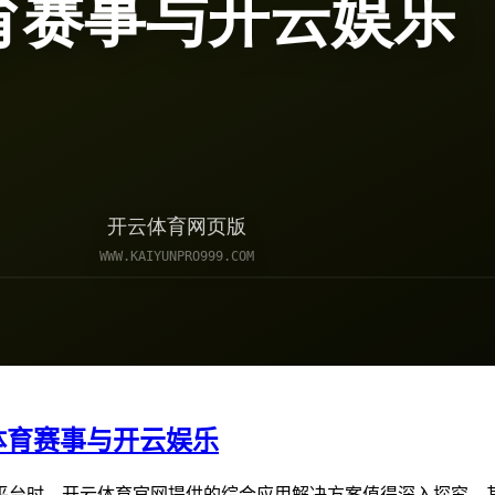
体育赛事与开云娱乐
台时，开云体育官网提供的综合应用解决方案值得深入探究。其