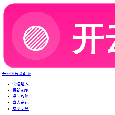
开云体育网页版
快速进入
最新APP
投注攻略
真人资讯
常见问题