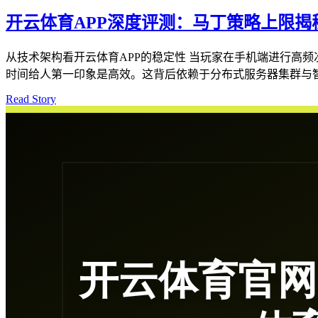
开云体育APP深度评测：马丁策略上限
从技术架构看开云体育APP的稳定性 当玩家在手机端进行高
时间给人第一印象是高效。这背后依赖于分布式服务器集群与
Read Story