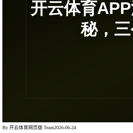
By 开云体育网页版 Team
2026-06-24