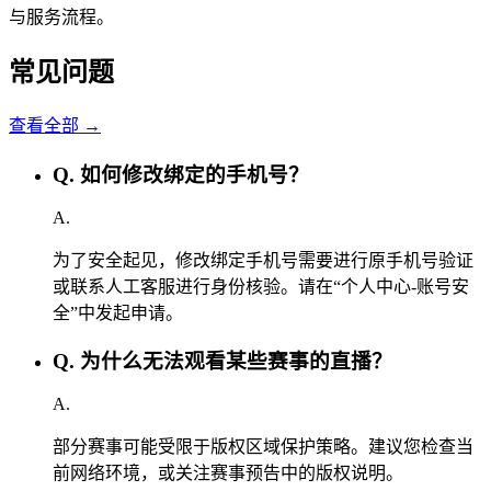
与服务流程。
常见问题
查看全部 →
Q.
如何修改绑定的手机号？
A.
为了安全起见，修改绑定手机号需要进行原手机号验证
或联系人工客服进行身份核验。请在“个人中心-账号安
全”中发起申请。
Q.
为什么无法观看某些赛事的直播？
A.
部分赛事可能受限于版权区域保护策略。建议您检查当
前网络环境，或关注赛事预告中的版权说明。