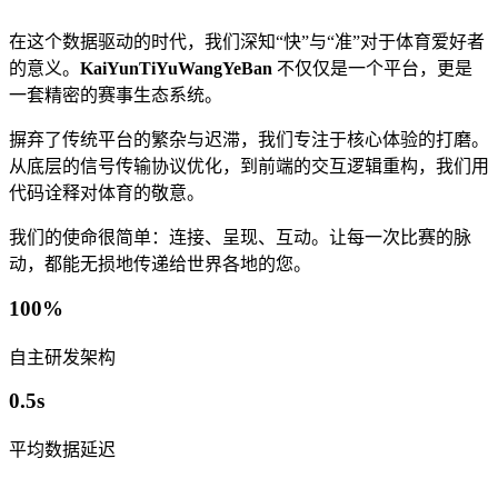
在这个数据驱动的时代，我们深知“快”与“准”对于体育爱好者
的意义。
KaiYunTiYuWangYeBan
不仅仅是一个平台，更是
一套精密的赛事生态系统。
摒弃了传统平台的繁杂与迟滞，我们专注于核心体验的打磨。
从底层的信号传输协议优化，到前端的交互逻辑重构，我们用
代码诠释对体育的敬意。
我们的使命很简单：连接、呈现、互动。让每一次比赛的脉
动，都能无损地传递给世界各地的您。
100%
自主研发架构
0.5s
平均数据延迟